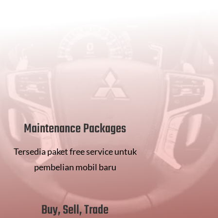
Maintenance Packages
Tersedia paket free service untuk
pembelian mobil baru
Buy, Sell, Trade