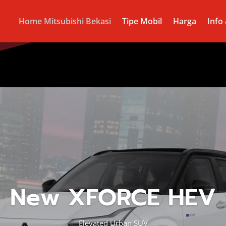
Home Mitsubishi Bekasi
Tipe Mobil
Harga
Info
New XFORCE HEV
Elevated Urban SUV