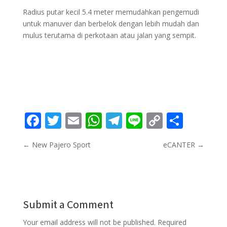
Radius putar kecil 5.4 meter memudahkan pengemudi
untuk manuver dan berbelok dengan lebih mudah dan
mulus terutama di perkotaan atau jalan yang sempit.
Facebook
Twitter
Email
WhatsApp
Telegram
Line
Copy
Share
Link
←
New Pajero Sport
eCANTER
→
Submit a Comment
Your email address will not be published.
Required